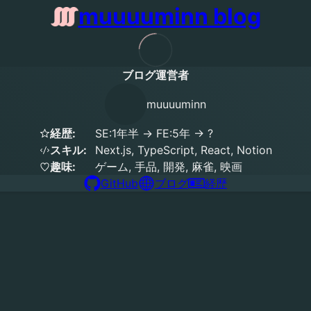
muuuuminn blog
ブログ運営者
muuuuminn
経歴:
SE:1年半 → FE:5年 → ?
スキル:
Next.js, TypeScript, React, Notion
趣味:
ゲーム, 手品, 開発, 麻雀, 映画
GitHub
ブログ
経歴