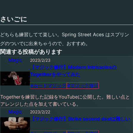
さいごに
どちらも練習してて楽しい。Spring Street Aces はスプリン
グのついでに出来ちゃうので、おすすめ。
関連する投稿があります
カテゴリ：
投稿日：
Magic
2023/2/23
【マジック修行】Modern Intricaciesの
Togetherをやってみた
#
カードマジック
#
マジック修行
Togetherを練習した記録をYouTubeに公開した。難しい点と
アレンジした点を加えて書いている。
カテゴリ：
投稿日：
Magic
2023/2/22
【マジック修行】Strike second dealは難しい